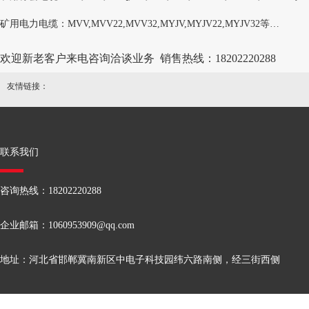
矿用电力电缆：MVV,MVV22,MVV32,MYJV,MYJV22,MYJV32等
计算机电缆：DJYVP,DJYPVP,DJYPV,DJYVP22,DJYPVP22,JVVP,JVV,JV
欢迎新老客户来电咨询洽谈业务 销售热线：18202220288
通信电缆：HYA,HYA22,HYA53,HYA23,HYAT,HYAT23,HYAT53,HYAT22,
友情链接：
控制电缆：KVV,KVV22,KVV32,KVVP,KVVR,KVVRP,ZR-KVV,ZRKVV22
橡套电缆：YC,YCW,YZ,YZW,YQ,YQW,JHS,JHSB,CEFR,CEFRP,YHD等
联系我们
电力电缆：VV,VV22,YJV,YJV22,NH-VV,NH-YJV,ZR-VV,ZR-YJV等
民用电线∶RVV 、RVVP、RVB、RVS、BV、BVR、BVV、BVVB
等
咨询热线：18202220288
企业邮箱：
1060953909@qq.com
地址：河北省邯郸冀南新区中电子科技园纬六路南侧，经三街西侧