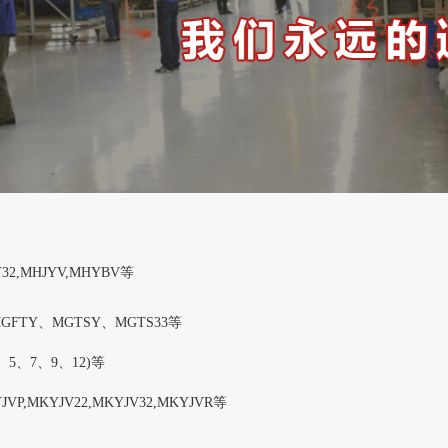
32,MHJYV,MHYBV等
GFTY、MGTSY、MGTS33等
、5、7、9、12)等
P,MKYJV22,MKYJV32,MKYJVR等